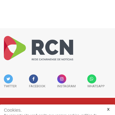
TWITTER
FACEBOOK
INSTAGRAM
WHATSAPP
Cookies.
Rua Adolfo Melo, 38 - Sala 902 - Centro | Florianópolis-SC | CEP: