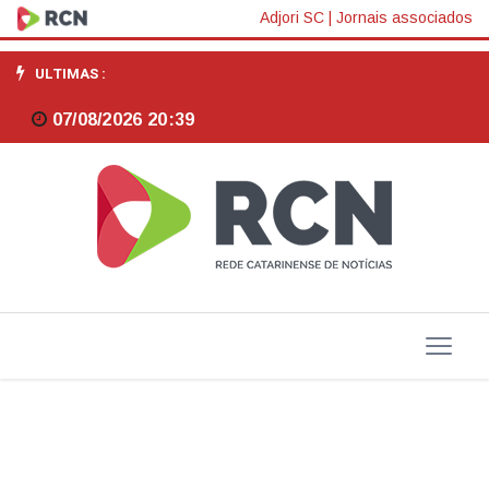
Rússia
Adjori SC
|
Jornais associados
anuncia
ULTIMAS :
vacina
07/08/2026 20:39
contra
câncer
"pronta
para
uso";
especialistas
pedem