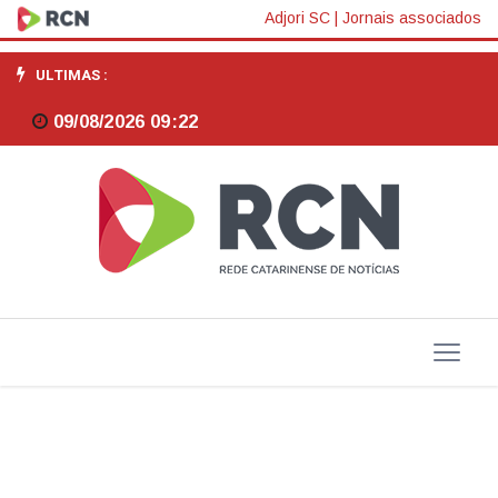
Cientistas
Adjori SC
|
Jornais associados
testam
ULTIMAS :
transplante
09/08/2026 09:22
de
pulmão
de
porco
em
humano
e