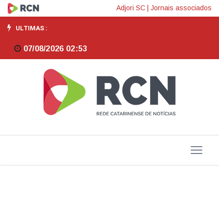
Como
Adjori SC
|
Jornais associados
manter
ULTIMAS :
a
07/08/2026 02:53
alimentação
equilibrada
em
meio
aos
petiscos
da