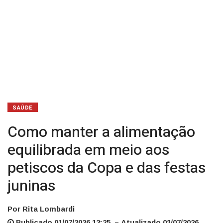
Copa
e
das
festas
juninas
SAÚDE
Como manter a alimentação
equilibrada em meio aos
petiscos da Copa e das festas
juninas
Por Rita Lombardi
Publicado 01/07/2026 12:25 – Atualizado 01/07/2026