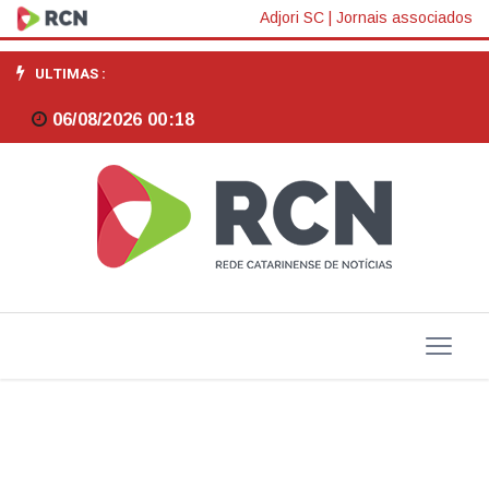
No
Adjori SC
|
Jornais associados
sul,
ULTIMAS :
caravana
06/08/2026 00:18
quer
abrir
espaço
para
as
mulheres
na