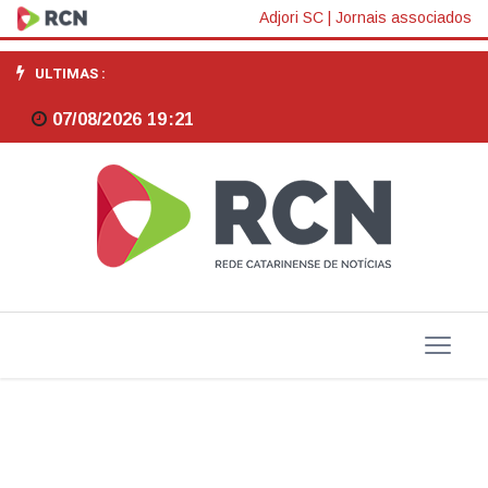
Congresso
Adjori SC
|
Jornais associados
vai
ULTIMAS :
decidir
07/08/2026 19:21
sobre
contas
do
governo
Dilma
rejeitadas
pelo