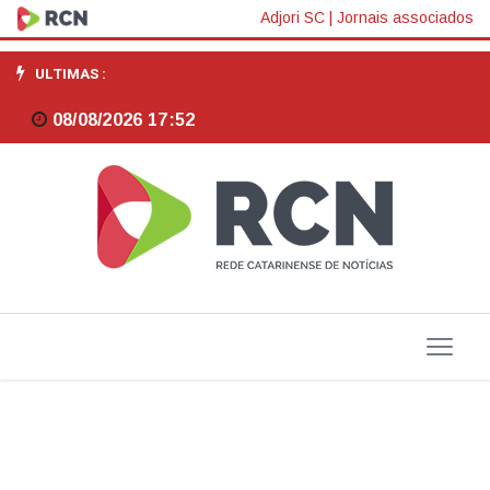
Comissão
Adjori SC
|
Jornais associados
do
ULTIMAS :
Senado
08/08/2026 17:52
aprova
apoio
às
micros
e
maior
controle