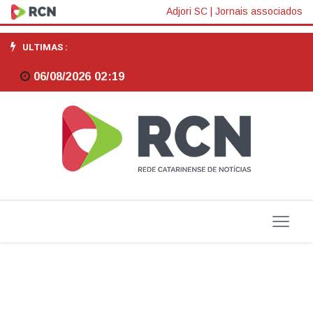
Comissão
Adjori SC
|
Jornais associados
aprova
ULTIMAS :
MP
06/08/2026 02:19
que
muda
fórmula
da
aposentadoria