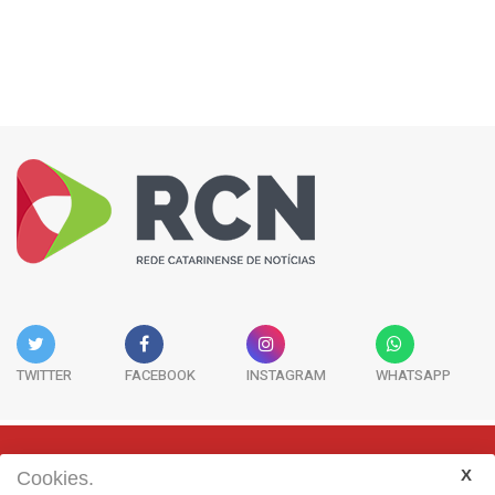
TWITTER
FACEBOOK
INSTAGRAM
WHATSAPP
Cookies.
Rua Adolfo Melo, 38 - Sala 902 - Centro | Florianópolis-SC | CEP: