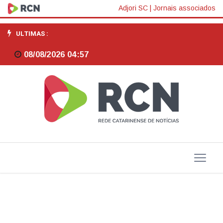
Santa
Adjori SC
|
Jornais associados
Catarina
ULTIMAS :
inicia
08/08/2026 04:57
estudo
de
viabilidade
com
câmeras
de
reconhecimento