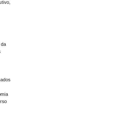
tivo,
 da
s
gados
omia
erso