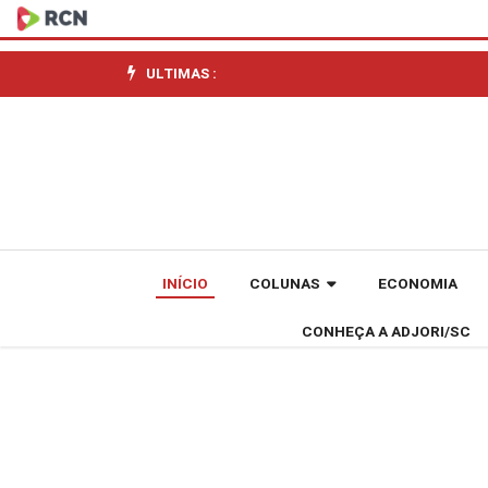
Participação
dos
ULTIMAS :
pequenos
nas
compras
governamentais
INÍCIO
COLUNAS
ECONOMIA
chega
CONHEÇA A ADJORI/SC
a
R$
42