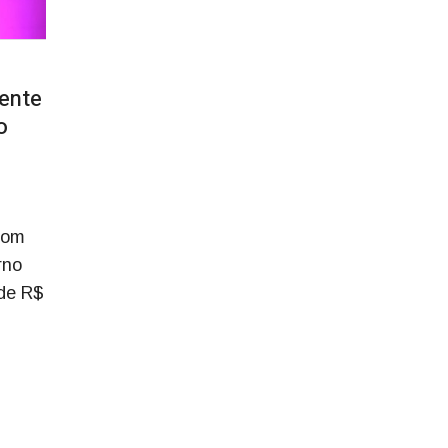
iente
o
com
rno
 de R$