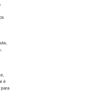
á
os
ula,
,
te,
e é
 para