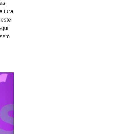
as,
eitura
 este
Aqui
, sem