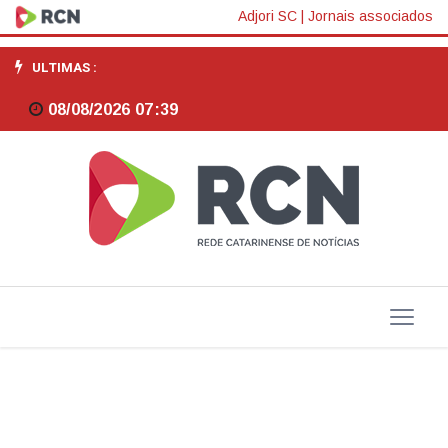
Programa
Adjori SC
|
Jornais associados
de
ULTIMAS :
participação
08/08/2026 07:39
popular
no
destino
de
verbas
parlamentares
tem