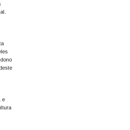
ã
al.
ta
eles
ndono
 deste
 e
ltura