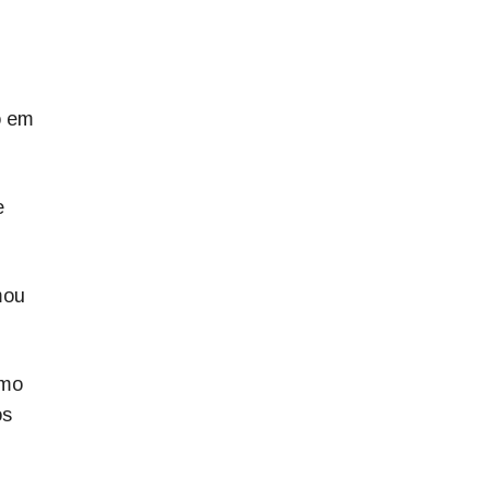
o em
e
mou
omo
os