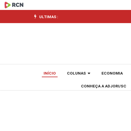
Ministra
da
ULTIMAS :
Cultura
visita
Alesc
e
INÍCIO
COLUNAS
ECONOMIA
dialoga
CONHEÇA A ADJORI/SC
com
entidades
do