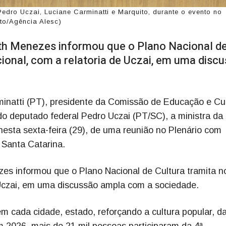
edro Uczai, Luciane Carminatti e Marquito, durante o evento no
to/Agência Alesc)
th Menezes informou que o Plano Nacional d
ional, com a relatoria de Uczai, em uma disc
natti (PT), presidente da Comissão de Educação e Cul
do deputado federal Pedro Uczai (PT/SC), a ministra da
nesta sexta-feira (29), de uma reunião no Plenário com
 Santa Catarina.
es informou que o Plano Nacional de Cultura tramita n
 Uczai, em uma discussão ampla com a sociedade.
m cada cidade, estado, reforçando a cultura popular, d
m 2026, mais de 21 mil pessoas participaram da 4ª