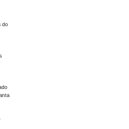
s do
s
tado
Santa
o