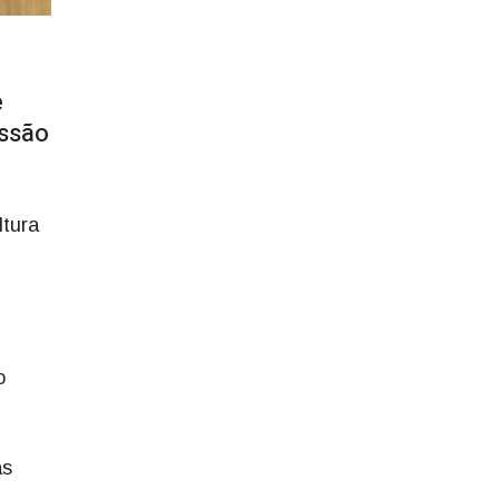
e
ussão
tura
o
as