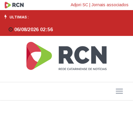
Alesc
Adjori SC
|
Jornais associados
anuncia
ULTIMAS :
abertura
06/08/2026 02:56
de
inscrições
para
a
certificação
de
responsabilidade