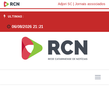
Na
Adjori SC
|
Jornais associados
tribuna
ULTIMAS :
da
06/08/2026 21:21
Alesc,
deputado
Marquito
fala
sobre
a
importância