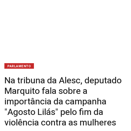
da
campanha
"Agosto
Lilás"
pelo
fim
PARLAMENTO
da
Na tribuna da Alesc, deputado
violência
Marquito fala sobre a
contra
importância da campanha
"Agosto Lilás" pelo fim da
as
violência contra as mulheres
mulheres