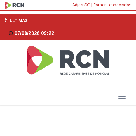
Marquito
Adjori SC
|
Jornais associados
propõe
ULTIMAS :
audiência
07/08/2026 09:22
pública
para
debater
melhorias
nas
condições
da