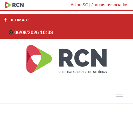
Carlos
Adjori SC
|
Jornais associados
Humberto
ULTIMAS :
(PL)
06/08/2026 10:38
defende
impeachment
do
presidente
Lula
da
Silva