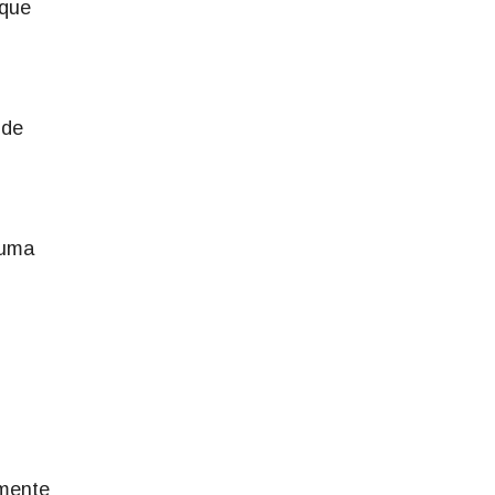
 que
 de
 uma
lmente