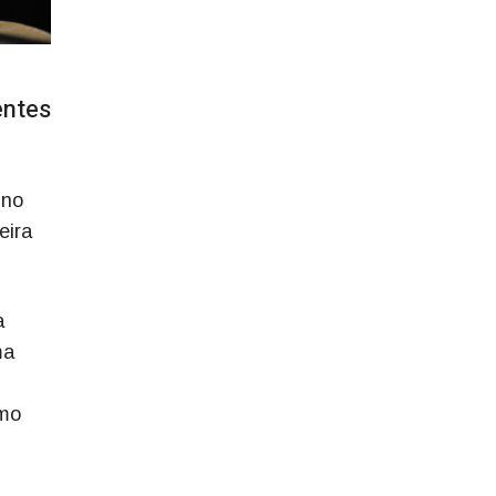
entes
 no
eira
a
ma
omo