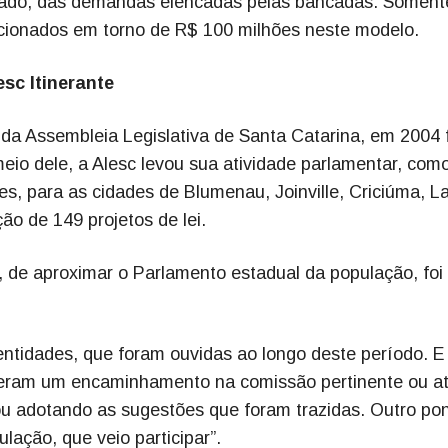
stado, das demandas elencadas pelas bancadas. Soment
ecionados em torno de R$ 100 milhões neste modelo.
sc Itinerante
 da Assembleia Legislativa de Santa Catarina, em 2004 
meio dele, a Alesc levou sua atividade parlamentar, com
s, para as cidades de Blumenau, Joinville, Criciúma, L
o de 149 projetos de lei.
a, de aproximar o Parlamento estadual da população, foi
entidades, que foram ouvidas ao longo deste período. E
tiveram um encaminhamento na comissão pertinente ou a
 adotando as sugestões que foram trazidas. Outro po
lação, que veio participar”.