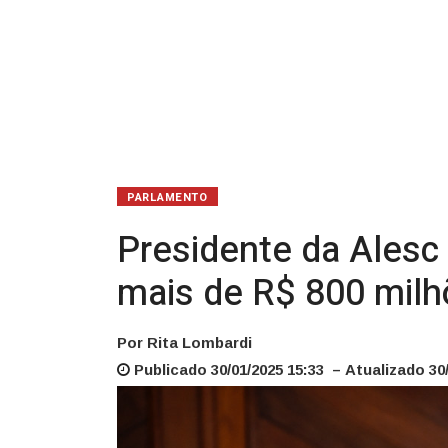
de
mais
de
R$
800
PARLAMENTO
milhões
Presidente da Alesc
mais de R$ 800 mil
Por Rita Lombardi
Publicado 30/01/2025 15:33 – Atualizado 30/