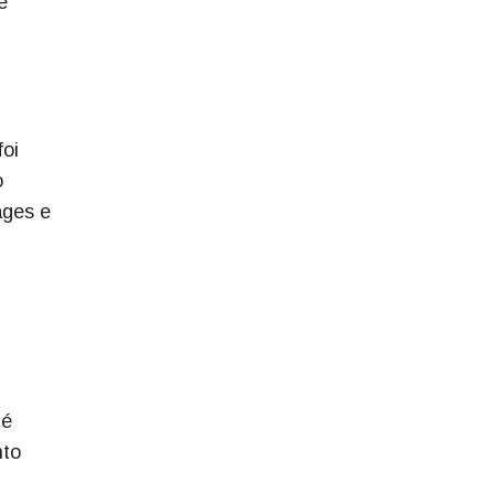
e
foi
o
ages e
té
nto