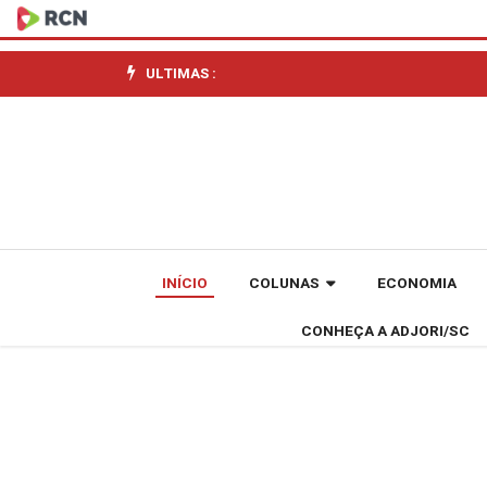
Presidente
da
ULTIMAS :
Alesc
faz
balanço
de
INÍCIO
COLUNAS
ECONOMIA
gestão
CONHEÇA A ADJORI/SC
e
anuncia
economia