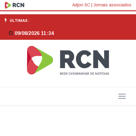
Estado
Adjori SC
|
Jornais associados
tem
ULTIMAS :
novas
09/08/2026 11:34
leis
voltadas
à
saúde
e
direitos
da