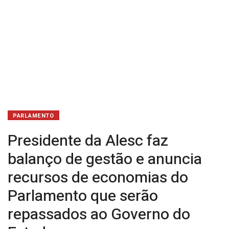
de
economias
do
Parlamento
que
serão
PARLAMENTO
repassados
Presidente da Alesc faz
ao
balanço de gestão e anuncia
Governo
recursos de economias do
Parlamento que serão
do
repassados ao Governo do
Estado