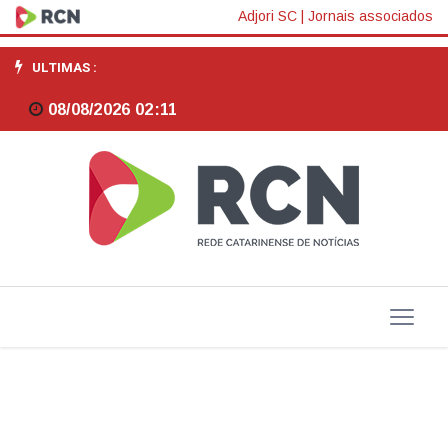
Presidente
Adjori SC
|
Jornais associados
da
ULTIMAS :
Alesc
08/08/2026 02:11
faz
balanço
de
gestão
e
anuncia
recursos