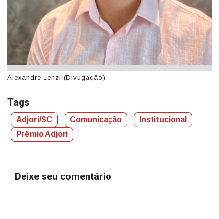
Alexandre Lenzi (Divugação)
An
Tags
Adjori/SC
Comunicação
Institucional
Prêmio Adjori
Deixe seu comentário