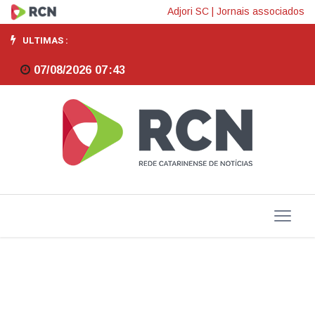
Saiba
Adjori SC
|
Jornais associados
quem
ULTIMAS :
avaliou
07/08/2026 07:43
as
80
produções
do
Jornalismo
On-
line