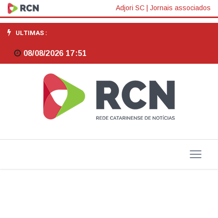
Udesc
Adjori SC
|
Jornais associados
receberá
ULTIMAS :
pedidos
08/08/2026 17:51
de
transferência
externa
e
de
retornos
para