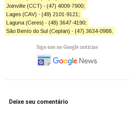
Joinville (CCT) - (47) 4009-7900;
Lages (CAV) - (49) 2101-9121;
Laguna (Ceres) - (48) 3647-4190;
São Bento do Sul (Ceplan) - (47) 3634-0988.
Siga-nos no Google notícias
Deixe seu comentário