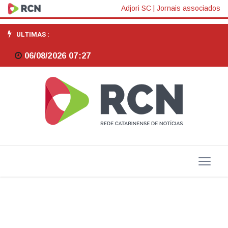
Senac/SC
Adjori SC
|
Jornais associados
retoma
ULTIMAS :
a
06/08/2026 07:27
elaboração
dos
Planos
Municipais
de
Cultura