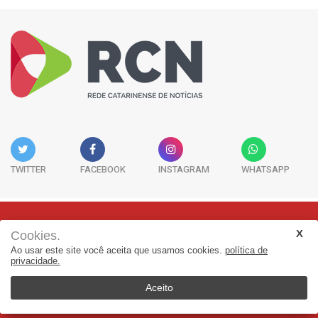
TWITTER
FACEBOOK
INSTAGRAM
WHATSAPP
Cookies.
Rua Adolfo Melo, 38 - Sala 902 - Centro | Florianópolis-SC | CEP:
Ao usar este site você aceita que usamos cookies.
política de
88015-090
privacidade.
(48) 3298-7979 | jornalismo@adjorisc.com.br
Aceito
© 2025, Rede Catarinense de Noticias - RCN. Todos os direitos
reservados