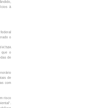
ândido,
ícios à
federal
erado o
a FATMA
s que o
edas de
norário
tais de
edas com
m risco
ental”.
abilizar