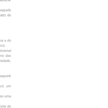
naquele
atts de
na e do
ecó.
ssional
omo das
nidade,
 naquele
ecó, um
 se uma
fonte de