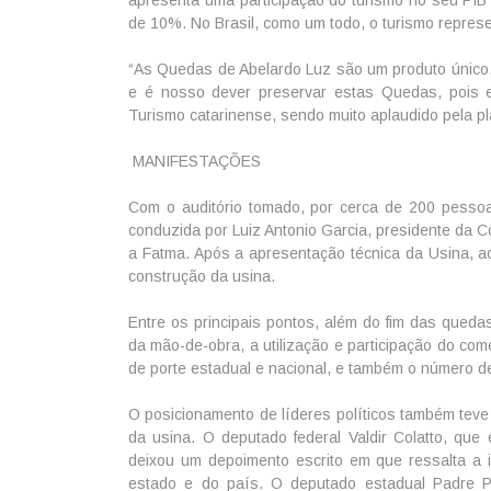
de 10%. No Brasil, como um todo, o turismo repres
“As Quedas de Abelardo Luz são um produto único, p
e é nosso dever preservar estas Quedas, pois e
Turismo catarinense, sendo muito aplaudido pela pl
MANIFESTAÇÕES
Com o auditório tomado, por cerca de 200 pessoa
conduzida por Luiz Antonio Garcia, presidente da
a Fatma. Após a apresentação técnica da Usina, ac
construção da usina.
Entre os principais pontos, além do fim das qued
da mão-de-obra, a utilização e participação do co
de porte estadual e nacional, e também o número d
O posicionamento de líderes políticos também teve 
da usina. O deputado federal Valdir Colatto, qu
deixou um depoimento escrito em que ressalta a 
estado e do país. O deputado estadual Padre P