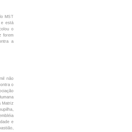
 do MST
 e está
colou o
z forem
ontra a
mil não
ontra o
ociação
 Humana
 Matriz
upilha,
embléia
rdade e
astião,