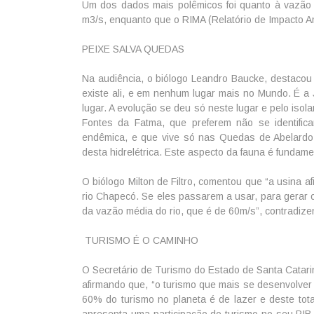
Um dos dados mais polêmicos foi quanto à vazão 
m3/s, enquanto que o RIMA (Relatório de Impacto 
PEIXE SALVA QUEDAS
Na audiência, o biólogo Leandro Baucke, destacou
existe ali, e em nenhum lugar mais no Mundo. É a 
lugar. A evolução se deu só neste lugar e pelo is
Fontes da Fatma, que preferem não se identifica
endêmica, e que vive só nas Quedas de Abelardo L
desta hidrelétrica. Este aspecto da fauna é fundame
O biólogo Milton de Filtro, comentou que “a usina 
rio Chapecó. Se eles passarem a usar, para gerar
da vazão média do rio, que é de 60m/s”, contradize
TURISMO É O CAMINHO
O Secretário de Turismo do Estado de Santa Catarin
afirmando que, “o turismo que mais se desenvolver 
60% do turismo no planeta é de lazer e deste tot
apresenta uma participação do turismo no seu PIB