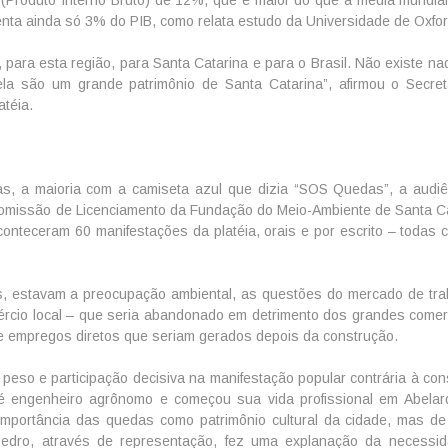
enta ainda só 3% do PIB, como relata estudo da Universidade de Oxfor
ara esta região, para Santa Catarina e para o Brasil. Não existe nad
la são um grande patrimônio de Santa Catarina”, afirmou o Secret
atéia.
s, a maioria com a camiseta azul que dizia “SOS Quedas”, a audiên
 Comissão de Licenciamento da Fundação do Meio-Ambiente de Santa Ca
onteceram 60 manifestações da platéia, orais e por escrito – todas c
as, estavam a preocupação ambiental, as questões do mercado de tra
mércio local – que seria abandonado em detrimento dos grandes comer
e empregos diretos que seriam gerados depois da construção.
peso e participação decisiva na manifestação popular contrária à con
e é engenheiro agrônomo e começou sua vida profissional em Abelar
importância das quedas como patrimônio cultural da cidade, mas de
edro, através de representação, fez uma explanação da necessi