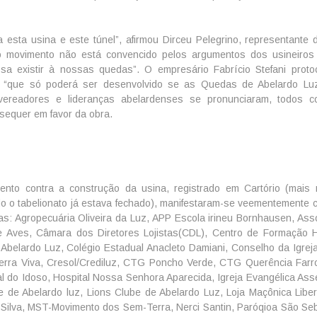
a esta usina e este túnel”, afirmou Dirceu Pelegrino, representante
 movimento não está convencido pelos argumentos dos usineiros
 existir à nossas quedas”. O empresário Fabrício Stefani proto
, “que só poderá ser desenvolvido se as Quedas de Abelardo Lu
, vereadores e lideranças abelardenses se pronunciaram, todos c
sequer em favor da obra.
o contra a construção da usina, registrado em Cartório (mais 
do o tabelionato já estava fechado), manifestaram-se veementemente c
: Agropecuária Oliveira da Luz, APP Escola irineu Bornhausen, Ass
 de Aves, Câmara dos Diretores Lojistas(CDL), Centro de Formação
 Abelardo Luz, Colégio Estadual Anacleto Damiani, Conselho da Igreja
 Terra Viva, Cresol/Crediluz, CTG Poncho Verde, CTG Querência Farro
l do Idoso, Hospital Nossa Senhora Aparecida, Igreja Evangélica Ass
be de Abelardo luz, Lions Clube de Abelardo Luz, Loja Maçônica Libe
a Silva, MST-Movimento dos Sem-Terra, Nerci Santin, Paróqioa São Seb