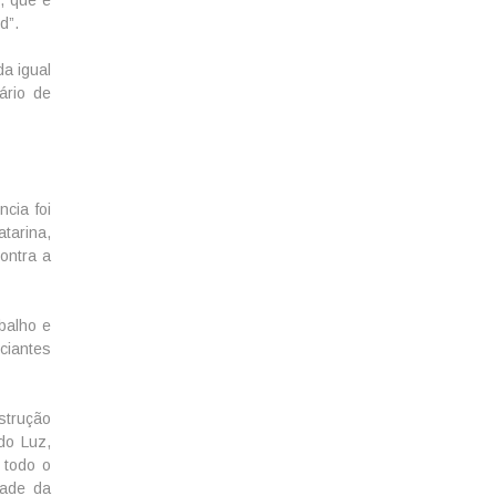
d”.
a igual
ário de
cia foi
tarina,
ontra a
balho e
ciantes
strução
do Luz,
 todo o
dade da