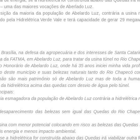
mo – uma das maiores vocações de Aberlado Luz.
posição da maioria da população de Abelardo Luz, contrária a usina 
do pela Hidrelétrica Verde Vale e terá capacidade de gerar 29 megaw
lia, na defesa da agropecuária e dos interesses de Santa Catari
lica da FATMA, em Abelardo Luz, para tratar da usina túnel no Rio Chap
onorário de Abelardo Luz, onde há 35 anos iniciei minha vida profi
deste município e suas belezas naturais tanto do Rio Chapecó c
não são mais patrimônio só de Abelardo Luz mas de toda a huma
 da hidrelétrica acima das quedas com desvio de água pelo túnel.
cipais:
oria esmagadora da população de Abelardo Luz contrária a hidrelétrica
 desaparecimento das belezas sem igual das Quedas do Rio Chap
 usina com menor potencial colocando em risco as belezas das Quedas
is energia e menos impacto ambiental.
e a hidrelétrica for construída abaixo das Quedas irá viabilizar outra 