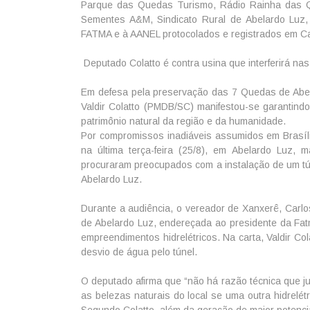
Parque das Quedas Turismo, Rádio Rainha das Q
Sementes A&M, Sindicato Rural de Abelardo Luz,
FATMA e à AANEL protocolados e registrados em Ca
Deputado Colatto é contra usina que interferirá n
Em defesa pela preservação das 7 Quedas de Abela
Valdir Colatto (PMDB/SC) manifestou-se garantind
patrimônio natural da região e da humanidade.
Por compromissos inadiáveis assumidos em Brasíl
na última terça-feira (25/8), em Abelardo Luz
procuraram preocupados com a instalação de um tún
Abelardo Luz.
Durante a audiência, o vereador de Xanxerê, Carl
de Abelardo Luz, endereçada ao presidente da Fatm
empreendimentos hidrelétricos. Na carta, Valdir Co
desvio de água pelo túnel.
O deputado afirma que “não há razão técnica que ju
as belezas naturais do local se uma outra hidrelé
Segundo Colatto, além da geração de maior potencial