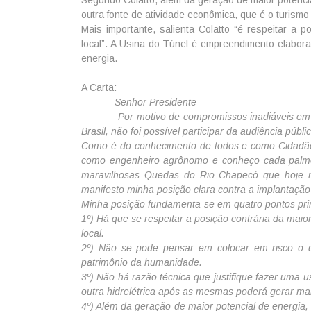
outra fonte de atividade econômica, que é o turis
Mais importante, salienta Colatto “é respeitar a 
local”. A Usina do Túnel é empreendimento elabora
energia.
A Carta:
Senhor Presidente
Por motivo de compromissos inadiáveis em Brasí
Brasil, não foi possível participar da audiência púb
Como é do conhecimento de todos e como Cidadão H
como engenheiro agrônomo e conheço cada palmo 
maravilhosas Quedas do Rio Chapecó que hoje 
manifesto minha posição clara contra a implantação
Minha posição fundamenta-se em quatro pontos prin
1º) Há que se respeitar a posição contrária da mai
local.
2º) Não se pode pensar em colocar em risco o
patrimônio da humanidade.
3º) Não há razão técnica que justifique fazer uma
outra hidrelétrica após as mesmas poderá gerar ma
4º) Além da geração de maior potencial de energia, s