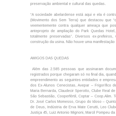
preservação ambiental e cultural das quedas.
“A sociedade abelardense está aqui e ela é contr
(Movimento dos Sem Terra) que destacou que “o
veementemente contra qualquer ameaça que possa
anteprojeto de ampliação do Park Quedas Hotel
totalmente preservadas”. Diversos ex-prefeiros
construção da usina. Não houve uma manifestação 
AMIGOS DAS QUEDAS
Além das 2.585 pessoas que assinaram document
registrados porque chegaram só no final dia, quan
empreendimento as seguintes entidades e empresas
dos Ex-Alunos Cenecistas, Avepar – Frigorífico
Maria Bernarda, Claudecir Sperotto, Clube Real de
São Sebastião, Cooperfértil, Coptar – Coop.Alim.
Dr. José Carlos Momesso, Grupo do Idoso – Quinta
de Deus, Indústria de Erva Mate Cerutti, Leo Clu
Justiça 45, Luiz Antonio Mignoni, Marcil Pompeu d