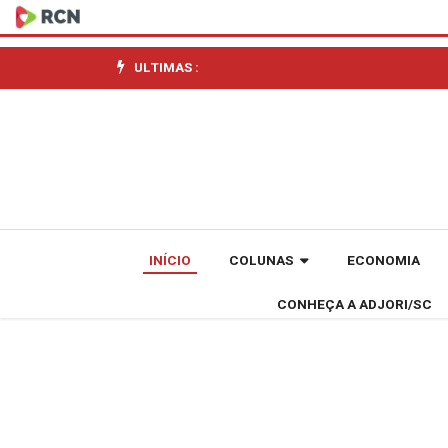
Moradores
de
ULTIMAS :
Abelardo
Luz
reprovam
Usina
INÍCIO
COLUNAS
ECONOMIA
do
CONHEÇA A ADJORI/SC
Túnel