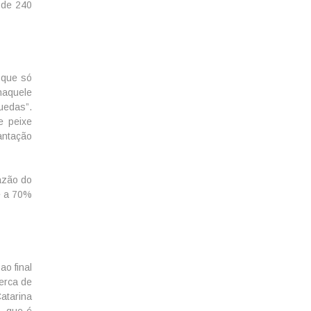
 de 240
 que só
naquele
uedas”.
e peixe
antação
azão do
e a 70%
ao final
erca de
atarina
, que é