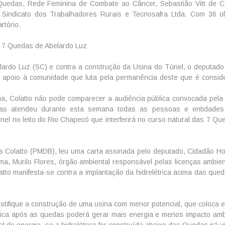
uedas, Rede Feminina de Combate ao Câncer, Sebastião Vitt de C
 Sindicato dos Trabalhadores Rurais e Tecnosafra Ltda. Com 36 of
rtório.
as 7 Quedas de Abelardo Luz
rdo Luz (SC) e contra a construção da Usina do Túnel, o deputado 
o apoio à comunidade que luta pela permanência deste que é consid
ia, Colatto não pode comparecer a audiência pública convocada pel
, mas atendeu durante esta semana todas as pessoas e entidade
el no leito do Rio Chapecó que interferirá no curso natural das 7 Qu
os Colatto (PMDB), leu uma carta assinada pelo deputado, Cidadão Ho
a, Murilo Flores, órgão ambiental responsável pelas licenças ambien
latto manifesta-se contra a implantação da hidrelétrica acima das qu
stifique a construção de uma usina com menor potencial, que coloca e
trica após as quedas poderá gerar mais energia e menos impacto ambi
 de energia, se a hidrelétrica for construída abaixo das Quedas irá vi