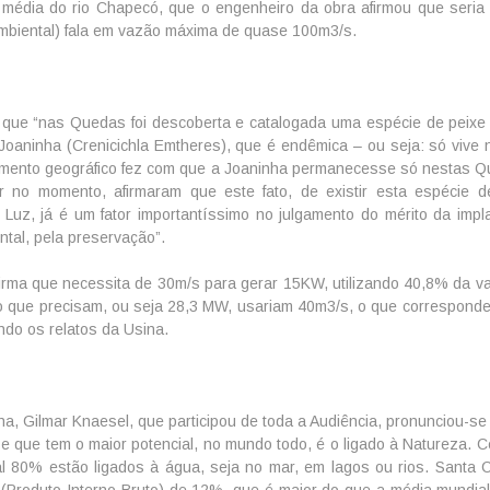
média do rio Chapecó, que o engenheiro da obra afirmou que seria
Ambiental) fala em vazão máxima de quase 100m3/s.
 que “nas Quedas foi descoberta e catalogada uma espécie de peixe
Joaninha (Crenicichla Emtheres), que é endêmica – ou seja: só vive 
olamento geográfico fez com que a Joaninha permanecesse só nestas Q
r no momento, afirmaram que este fato, de existir esta espécie d
uz, já é um fator importantíssimo no julgamento do mérito da impl
ntal, pela preservação”.
afirma que necessita de 30m/s para gerar 15KW, utilizando 40,8% da v
 o que precisam, ou seja 28,3 MW, usariam 40m3/s, o que correspond
ndo os relatos da Usina.
a, Gilmar Knaesel, que participou de toda a Audiência, pronunciou-se 
e que tem o maior potencial, no mundo todo, é o ligado à Natureza. C
al 80% estão ligados à água, seja no mar, em lagos ou rios. Santa C
 (Produto Interno Bruto) de 12%, que é maior do que a média mundial