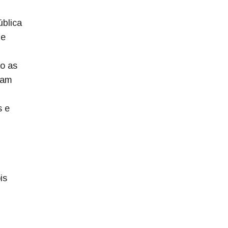
ública
ue
co as
ram
s e
is