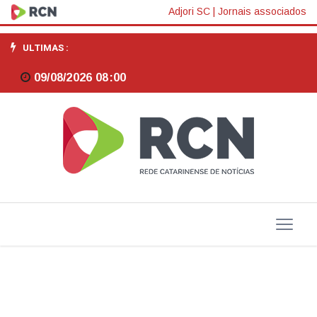
Fiesc
Adjori SC
|
Jornais associados
implanta
ULTIMAS :
Câmara
09/08/2026 08:00
Regional
de
Educação
em
Concórdia
e
Joaçaba