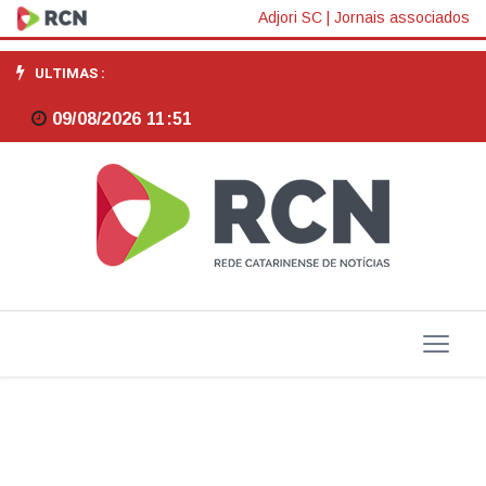
Exposição
Adjori SC
|
Jornais associados
Redes
ULTIMAS :
do
09/08/2026 11:51
Invisível
começa
nesta
quinta-
feira