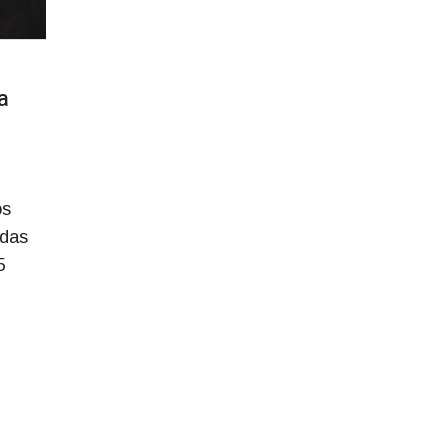
a
os
 das
5