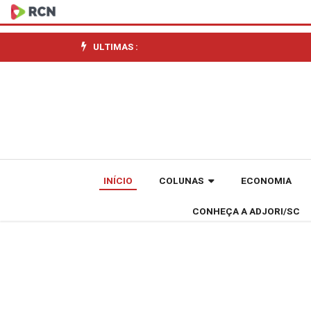
Em
Florianópolis,
ULTIMAS :
57
prefeitos
catarinenses
participam
INÍCIO
COLUNAS
ECONOMIA
de
CONHEÇA A ADJORI/SC
assinatura
de
convênios