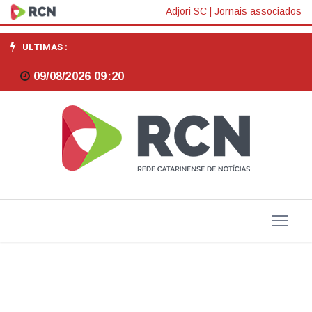
Desapropriações
Adjori SC
|
Jornais associados
retardam
ULTIMAS :
obras
09/08/2026 09:20
do
contorno
rodoviário
de
Florianópolis