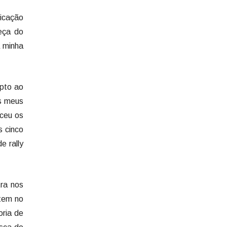
dicação
beça do
a minha
epto ao
os meus
eceu os
s cinco
e rally
tra nos
tem no
ria de