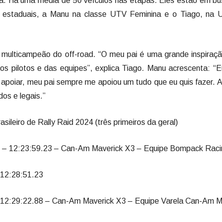
a. Há uma média de 50 veículos nas etapas. Eles estão em bu
s estaduais, a Manu na classe UTV Feminina e o Tiago, na 
 multicampeão do off-road. “O meu pai é uma grande inspiraç
os pilotos e das equipes”, explica Tiago. Manu acrescenta: “E
apoiar, meu pai sempre me apoiou um tudo que eu quis fazer. 
os e legais.”
ileiro de Rally Raid 2024 (três primeiros da geral)
s – 12:23:59.23 – Can-Am Maverick X3 – Equipe Bompack Raci
 12:28:51.23
– 12:29:22.88 – Can-Am Maverick X3 – Equipe Varela Can-Am 