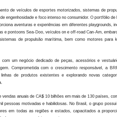
ento de veículos de esportes motorizados, sistemas de propu
e engenhosidade e foco intenso no consumidor. O portfólio de 
orciona aventuras e experiências em diferentes playgrounds, in
as e pontoons Sea-Doo, veículos on e off-road Can-Am, emba
 sistemas de propulsão marítima, bem como motores para k
 com um negócio dedicado de peças, acessórios e vestuári
otagem. Comprometida com o crescimento responsável, a BR
 linhas de produtos existentes e explorando novas categor
a.
 vendas anuais de CA$ 10 bilhões em mais de 130 países, co
il pessoas motivadas e habilidosas. No Brasil, o grupo possu
ores em todas as regiões e estados, capacitados a proporci