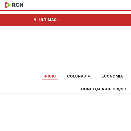
Líder
dos
ULTIMAS :
UTVs
no
Brasileiro
de
INÍCIO
COLUNAS
ECONOMIA
Rally
CONHEÇA A ADJORI/SC
Raid,
piloto
catarinense