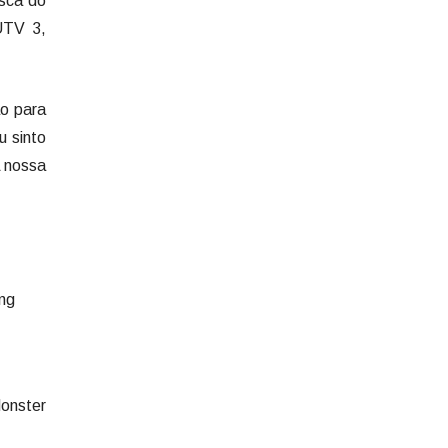
sca do
UTV 3,
ão para
u sinto
A nossa
ng
Monster