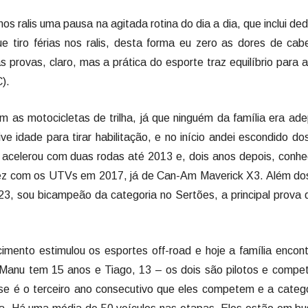
 ralis uma pausa na agitada rotina do dia a dia, que inclui de
que tiro férias nos ralis, desta forma eu zero as dores de ca
s provas, claro, mas a prática do esporte traz equilíbrio para 
).
m as motocicletas de trilha, já que ninguém da família era ad
e idade para tirar habilitação, e no início andei escondido d
e acelerou com duas rodas até 2013 e, dois anos depois, conh
 vez com os UTVs em 2017, já de Can-Am Maverick X3. Além do
023, sou bicampeão da categoria no Sertões, a principal prova d
scimento estimulou os esportes off-road e hoje a família encon
 Manu tem 15 anos e Tiago, 13 – os dois são pilotos e compe
e é o terceiro ano consecutivo que eles competem e a catego