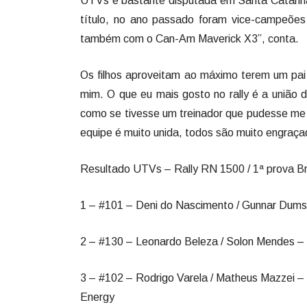
UTVs é bastante disputada em Santa Catarin
título, no ano passado foram vice-campeõe
também com o Can-Am Maverick X3”, conta.
Os filhos aproveitam ao máximo terem um pai
mim. O que eu mais gosto no rally é a união d
como se tivesse um treinador que pudesse me 
equipe é muito unida, todos são muito engraçad
Resultado UTVs – Rally RN 1500 / 1ª prova Bras
1 – #101 – Deni do Nascimento / Gunnar Dum
2 – #130 – Leonardo Beleza / Solon Mendes –
3 – #102 – Rodrigo Varela / Matheus Mazzei 
Energy