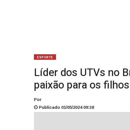
passa
paixão
para
os
filhos
ESPORTE
Líder dos UTVs no Br
paixão para os filhos
Por
Publicado 01/05/2024 09:38