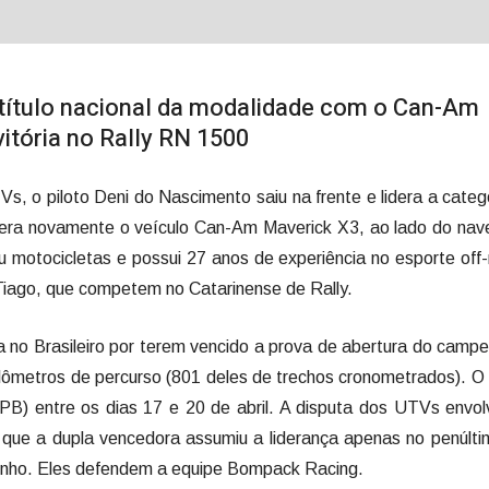
título nacional da modalidade com o Can-Am
vitória no Rally RN 1500
s, o piloto Deni do Nascimento saiu na frente e lidera a categ
elera novamente o veículo Can-Am Maverick X3, ao lado do na
 motocicletas e possui 27 anos de experiência no esporte off
 Tiago, que competem no Catarinense de Rally.
no Brasileiro por terem vencido a prova de abertura do camp
uilômetros de percurso (801 deles de trechos cronometrados). O 
PB) entre os dias 17 e 20 de abril. A disputa dos UTVs envo
 que a dupla vencedora assumiu a liderança apenas no penúlti
inho. Eles defendem a equipe Bompack Racing.