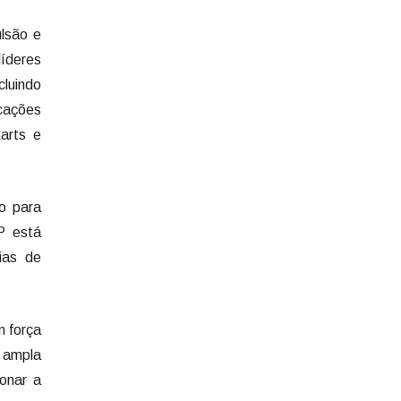
lsão e
líderes
cluindo
rcações
arts e
o para
P está
ias de
m força
i ampla
onar a