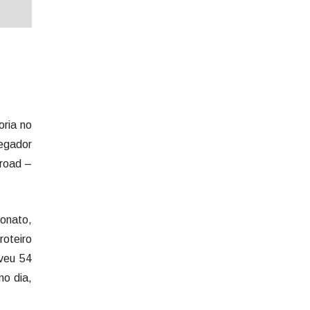
oria no
vegador
-road –
eonato,
roteiro
lveu 54
mo dia,