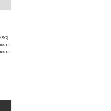
BMSC)
ios de
pes de