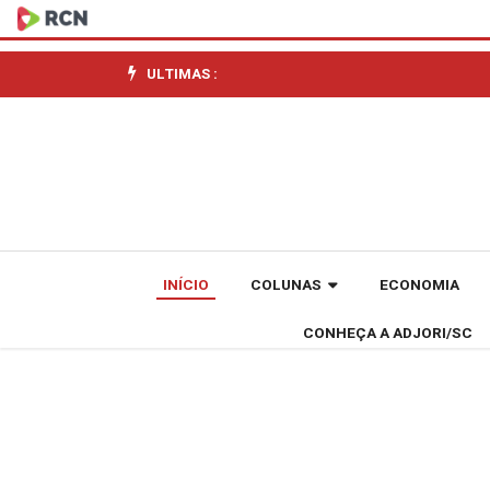
Equipes
do
ULTIMAS :
Corpo
de
Bombeiros
Militar
INÍCIO
COLUNAS
ECONOMIA
de
CONHEÇA A ADJORI/SC
Santa
Catarina
já