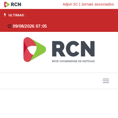
Estado
Adjori SC
|
Jornais associados
autoriza
ULTIMAS :
projeto
09/08/2026 07:05
para
dragagem
e
fixação
da
barra
do