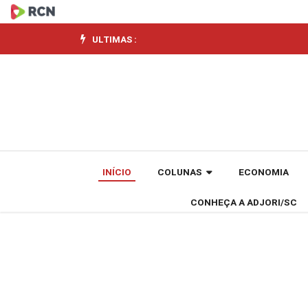
Copa
do
ULTIMAS :
Mundo
2026
pode
movimentar
INÍCIO
COLUNAS
ECONOMIA
mais
CONHEÇA A ADJORI/SC
de
R$
130