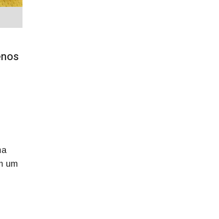
enos
ma
em um