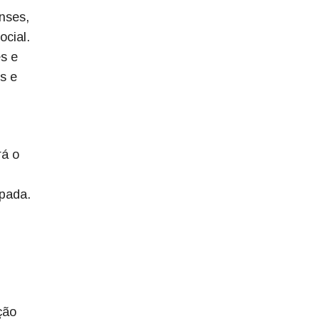
nses,
ocial.
s e
s e
rá o
ipada.
ção