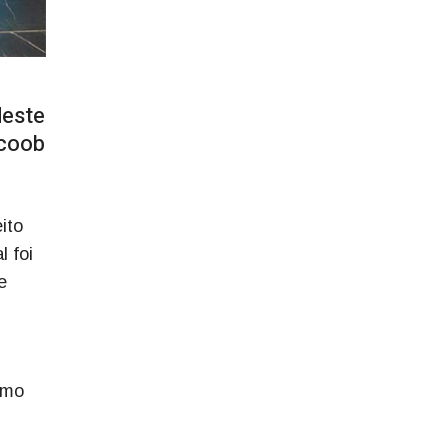
deste
icoob
ito
l foi
e
lmo