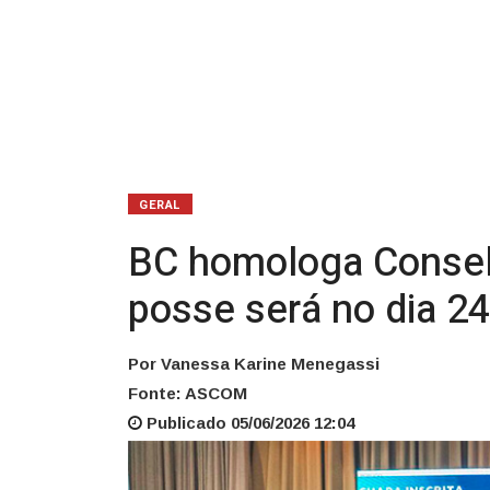
posse
será
no
dia
24
GERAL
de
BC homologa Conselh
junho
posse será no dia 24
Por Vanessa Karine Menegassi
Fonte: ASCOM
Publicado 05/06/2026 12:04