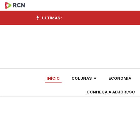
BC
homologa
ULTIMAS :
Conselho
de
Administração
do
INÍCIO
COLUNAS
ECONOMIA
Sicoob
CONHEÇA A ADJORI/SC
Central
SC/RS
e