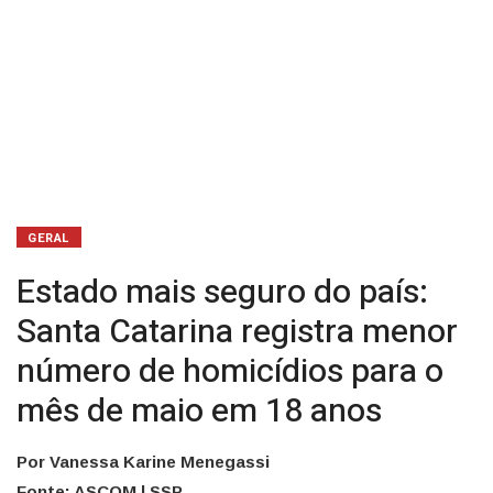
de
homicídios
para
o
mês
de
GERAL
maio
Estado mais seguro do país:
em
Santa Catarina registra menor
número de homicídios para o
18
mês de maio em 18 anos
anos
Por Vanessa Karine Menegassi
Fonte: ASCOM | SSP