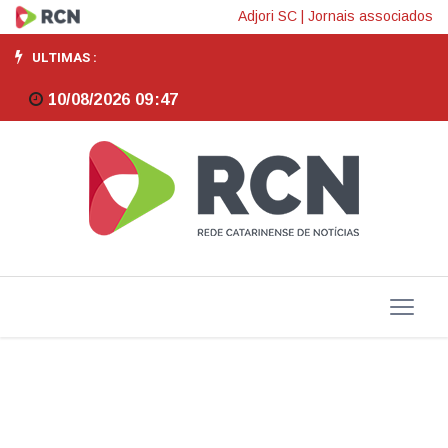
Estado
Adjori SC
|
Jornais associados
mais
ULTIMAS :
seguro
10/08/2026 09:47
do
país:
Santa
Catarina
registra
menor
número