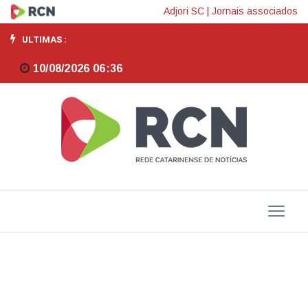
Ciclone
Adjori SC
|
Jornais associados
extratropical
ULTIMAS :
traz
10/08/2026 06:36
risco
de
temporais,
ventos
fortes
e
ressaca