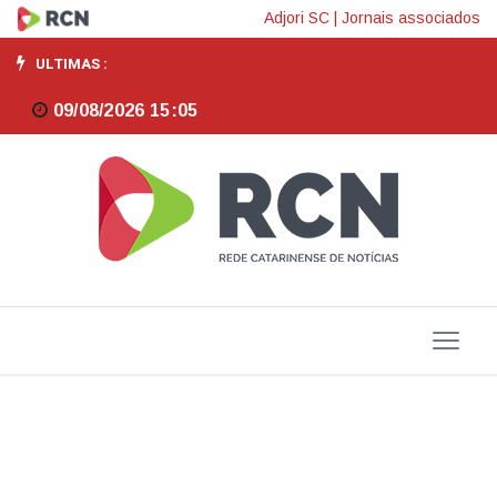
Inscrições
Adjori SC
|
Jornais associados
para
ULTIMAS :
estágio
09/08/2026 15:05
do
PAB
na
Assembleia
Legislativa
encerram
na