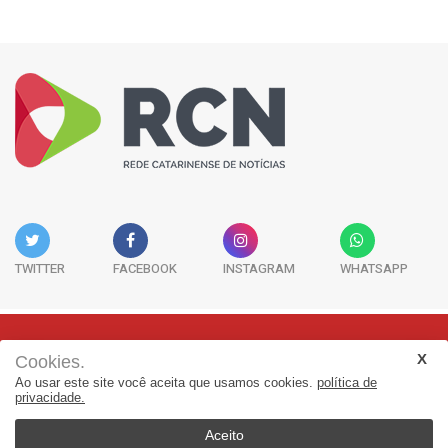
TWITTER
FACEBOOK
INSTAGRAM
WHATSAPP
Cookies.
Rua Adolfo Melo, 38 - Sala 902 - Centro | Florianópolis-SC | CEP:
Ao usar este site você aceita que usamos cookies.
política de
88015-090
privacidade.
(48) 3298-7979 | jornalismo@adjorisc.com.br
Aceito
© 2026, Rede Catarinense de Noticias - RCN. Todos os direitos