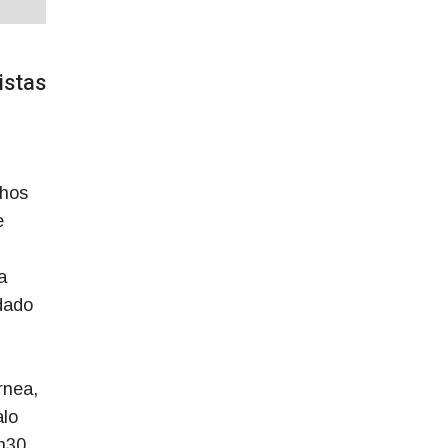
istas
lhos
e
a
idado
rnea,
alo
h30.