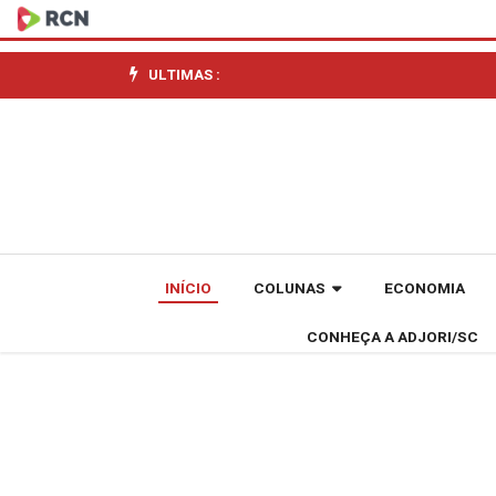
Chapecó
recebe
ULTIMAS :
o
Encontro
da
Oftalmologia
INÍCIO
COLUNAS
ECONOMIA
Catarinense
CONHEÇA A ADJORI/SC