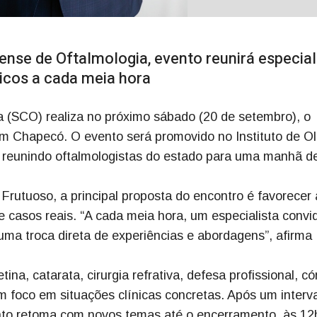
ense de Oftalmologia, evento reunirá especial
icos a cada meia hora
 (SCO) realiza no próximo sábado (20 de setembro), o
em Chapecó. O evento será promovido no Instituto de O
, reunindo oftalmologistas do estado para uma manhã d
rutuoso, a principal proposta do encontro é favorecer 
e casos reais. “A cada meia hora, um especialista conv
uma troca direta de experiências e abordagens”, afirma
na, catarata, cirurgia refrativa, defesa profissional, có
m foco em situações clínicas concretas. Após um interv
ento retoma com novos temas até o encerramento, às 12