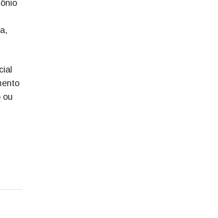
tônio
a,
cial
mento
o ou