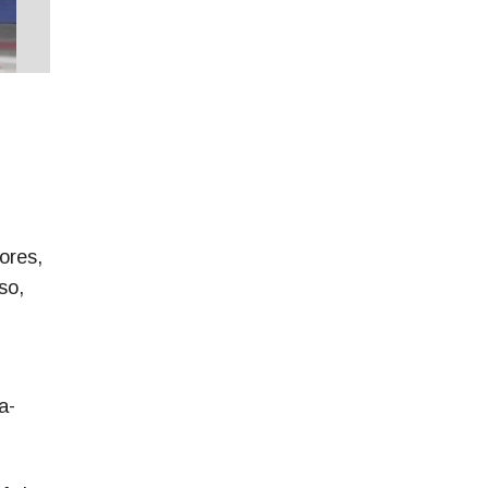
ores,
so,
a-