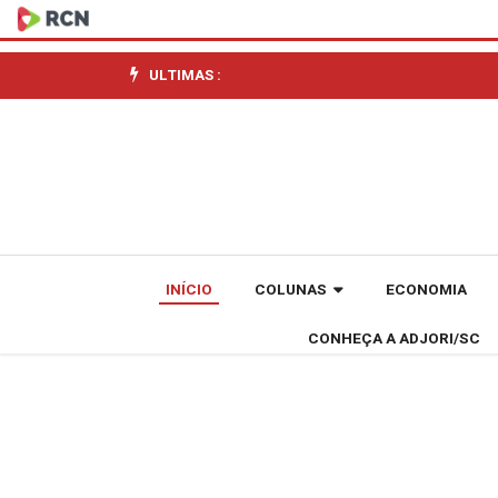
NAF
retoma
ULTIMAS :
atendimentos
gratuitos
a
partir
INÍCIO
COLUNAS
ECONOMIA
de
CONHEÇA A ADJORI/SC
setembro
em
São