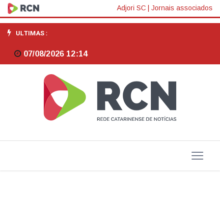
Representação
Adjori SC
|
Jornais associados
catarinense
ULTIMAS :
na
07/08/2026 12:14
nova
diretoria
da
Federação
Nacional
dos
Engenheiros