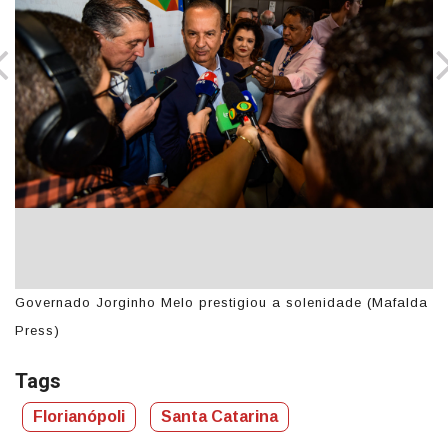
a
Governado Jorginho Melo prestigiou a solenidade (Mafalda
A 
Press)
di
Tags
Florianópoli
Santa Catarina