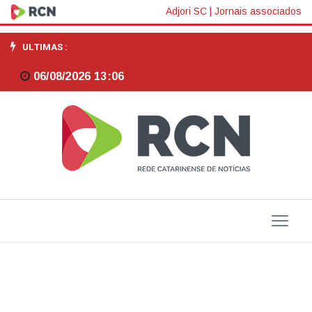
Topázio
Adjori SC
|
Jornais associados
Neto
ULTIMAS :
é
06/08/2026 13:06
eleito
novo
presidente
da
FECAM
para
o