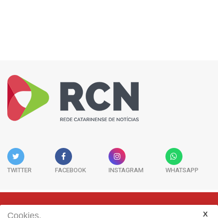
TWITTER
FACEBOOK
INSTAGRAM
WHATSAPP
Cookies.
Rua Adolfo Melo, 38 - Sala 902 - Centro | Florianópolis-SC | CEP: