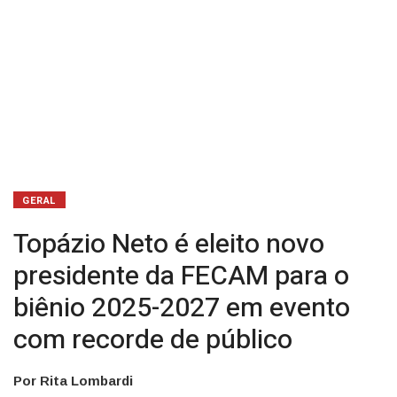
biênio
2025-
2027
em
evento
com
GERAL
recorde
Topázio Neto é eleito novo
de
presidente da FECAM para o
público
biênio 2025-2027 em evento
com recorde de público
Por Rita Lombardi