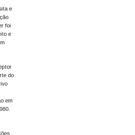
ita e
ação
r foi
ito e
em
eptor
rte do
tivo
ão em
1980.
ções