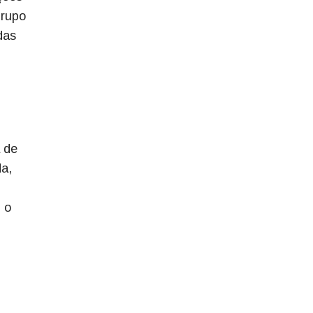
Grupo
das
 de
a,
 o