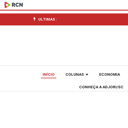
Após
denúncias,
ULTIMAS :
praias
da
região
continental
INÍCIO
COLUNAS
ECONOMIA
de
CONHEÇA A ADJORI/SC
Florianópolis
têm
melhora