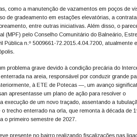
atas, como a manutenção de vazamentos em poços de vis
 uso de gradeamento em estações elevatórias, a contrat
reamento, entre outras iniciativas. Além disso, o parece
al (MPF) pelo Conselho Comunitário do Balneário, Estre
vil Pública n.º 5009661-72.2015.4.04.7200, atualmente 
polis.
um problema grave devido à condição precária do Interc
nterrada na areia, responsável por conduzir grande pa
osteriormente, à ETE de Potecas —, um avanço significa
asan apresentasse um plano de ação para resolver o
ela execução de um novo traçado, assentando a tubulaç
e o trecho enterrado na orla, que remonta à década de 
ra o primeiro semestre de 2027.
eve presente no bairro realizando fiscalizações nas liga