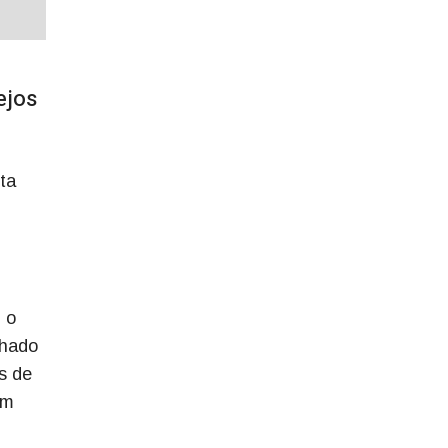
ejos
ta
 o
lhado
s de
om