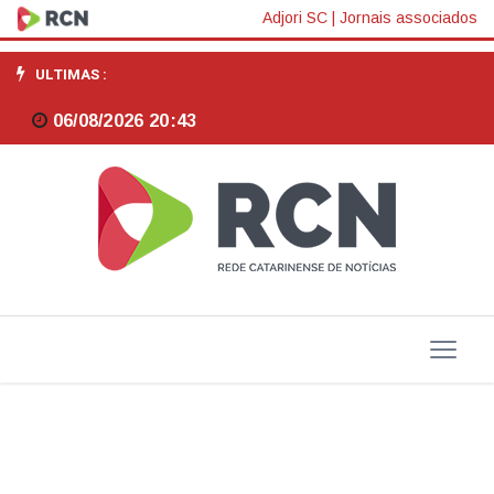
Concurso
Adjori SC
|
Jornais associados
Público
ULTIMAS :
Nacional
06/08/2026 20:43
Unificado:
perícia
médica
de
candidatos
com
deficiência