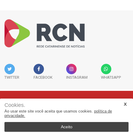
TWITTER
FACEBOOK
INSTAGRAM
WHATSAPP
Cookies.
Rua Adolfo Melo, 38 - Sala 902 - Centro | Florianópolis-SC | CEP:
Ao usar este site você aceita que usamos cookies.
política de
88015-090
privacidade.
(48) 3298-7979 | jornalismo@adjorisc.com.br
Aceito
© 2025, Rede Catarinense de Noticias - RCN. Todos os direitos