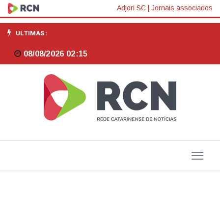
CREA-
Adjori SC
|
Jornais associados
SC
ULTIMAS :
lança
08/08/2026 02:15
Programa
de
Sustentabilidade
alinhado
aos
princípios
ESG