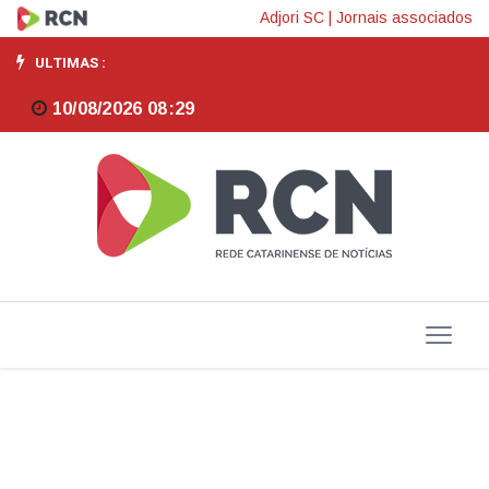
Sebrae/SC
Adjori SC
|
Jornais associados
e
ULTIMAS :
Creci-
10/08/2026 08:29
SC
lançam
maior
programa
de
capacitação
do