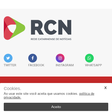
TWITTER
FACEBOOK
INSTAGRAM
WHATSAPP
Cookies.
Rua Adolfo Melo, 38 - Sala 902 - Centro | Florianópolis-SC | CEP:
Ao usar este site você aceita que usamos cookies.
política de
88015-090
privacidade.
(48) 3298-7979 | jornalismo@adjorisc.com.br
Aceito
© 2026, Rede Catarinense de Noticias - RCN. Todos os direitos