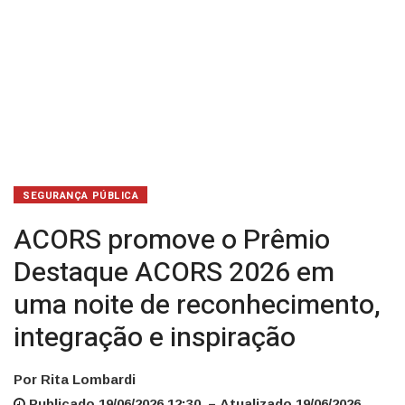
de
reconhecimento,
integração
e
inspiração
SEGURANÇA PÚBLICA
ACORS promove o Prêmio
Destaque ACORS 2026 em
uma noite de reconhecimento,
integração e inspiração
Por Rita Lombardi
Publicado 19/06/2026 12:30 – Atualizado 19/06/2026