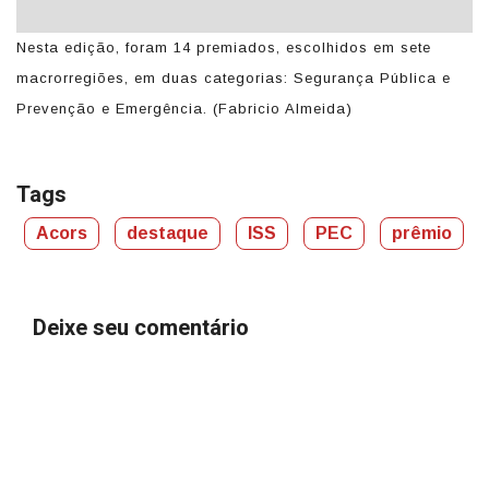
ou
Nesta edição, foram 14 premiados, escolhidos em sete
A
macrorregiões, em duas categorias: Segurança Pública e
Ro
Prevenção e Emergência. (Fabricio Almeida)
ic
Tags
Acors
destaque
ISS
PEC
prêmio
Deixe seu comentário