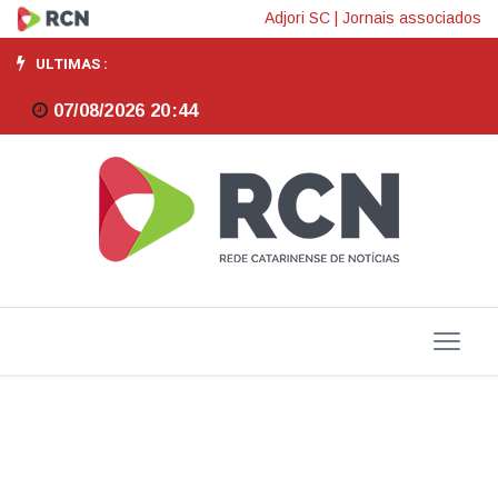
ACORS
Adjori SC
|
Jornais associados
promove
ULTIMAS :
o
07/08/2026 20:44
Prêmio
Destaque
ACORS
2026
em
uma
noite