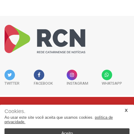
TWITTER
FACEBOOK
INSTAGRAM
WHATSAPP
Cookies.
Rua Adolfo Melo, 38 - Sala 902 - Centro | Florianópolis-SC | CEP:
Ao usar este site você aceita que usamos cookies.
política de
88015-090
privacidade.
(48) 3298-7979 | jornalismo@adjorisc.com.br
Aceito