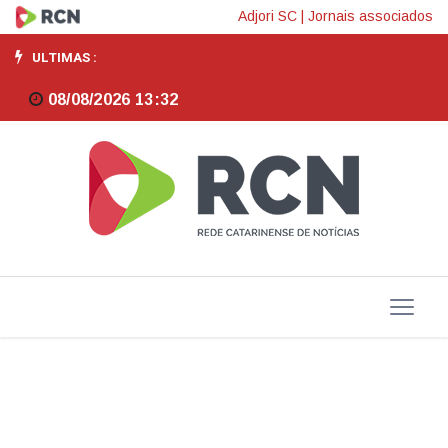
25ª
Adjori SC
|
Jornais associados
Feira
ULTIMAS :
do
08/08/2026 13:32
Mel
de
Santa
Catarina
bate
recorde
de