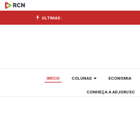
Mondaí
ganha
ULTIMAS :
destaque
nacional
com
programa
INÍCIO
COLUNAS
ECONOMIA
voltado
CONHEÇA A ADJORI/SC
ao
futuro