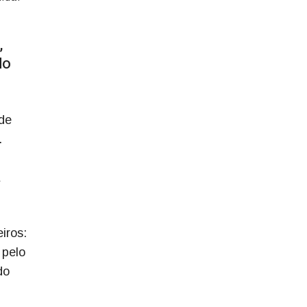
,
do
 de
.
iros:
 pelo
do