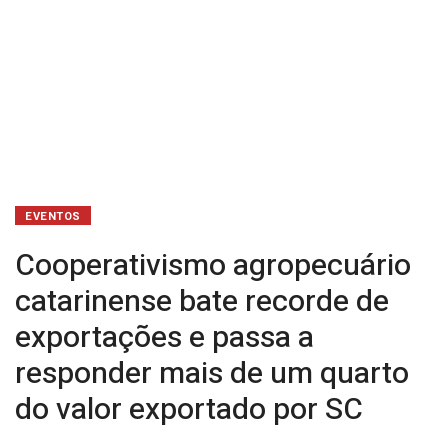
responder
mais
de
um
quarto
do
EVENTOS
valor
Cooperativismo agropecuário
exportado
catarinense bate recorde de
exportações e passa a
por
responder mais de um quarto
SC
do valor exportado por SC