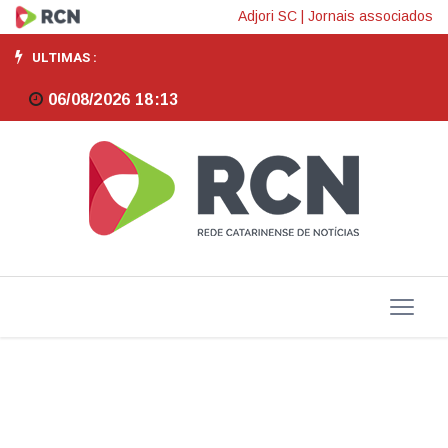
Cooperativismo
Adjori SC
|
Jornais associados
agropecuário
ULTIMAS :
catarinense
06/08/2026 18:13
bate
recorde
de
exportações
e
passa
a