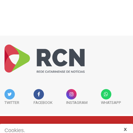
TWITTER
FACEBOOK
INSTAGRAM
WHATSAPP
Cookies.
Rua Adolfo Melo, 38 - Sala 902 - Centro | Florianópolis-SC | CEP: