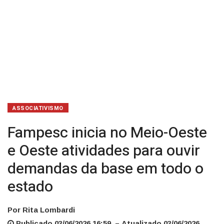
demandas
da
base
em
todo
o
ASSOCIATIVISMO
estado
Fampesc inicia no Meio-Oeste
e Oeste atividades para ouvir
demandas da base em todo o
estado
Por Rita Lombardi
Publicado 03/06/2026 16:59 – Atualizado 03/06/2026