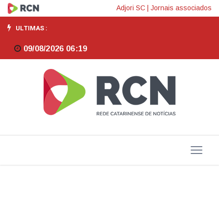
Fampesc
Adjori SC
|
Jornais associados
inicia
ULTIMAS :
no
09/08/2026 06:19
Meio-
Oeste
e
Oeste
atividades
para
ouvir