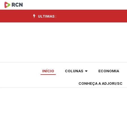
ACIF
acelera
ULTIMAS :
conexões
no
automobilismo
INÍCIO
COLUNAS
ECONOMIA
CONHEÇA A ADJORI/SC