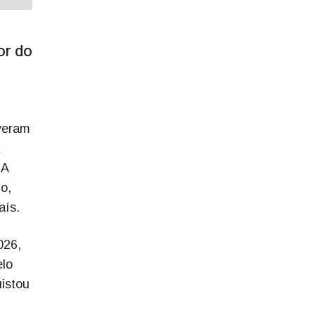
or do
iveram
 A
o,
aís.
026,
elo
uistou