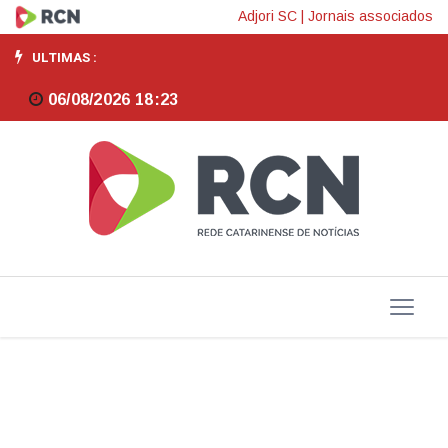
Casan
Adjori SC
|
Jornais associados
recebe
ULTIMAS :
missão
06/08/2026 18:23
internacional
para
ampliar
investimentos
em
saneamento