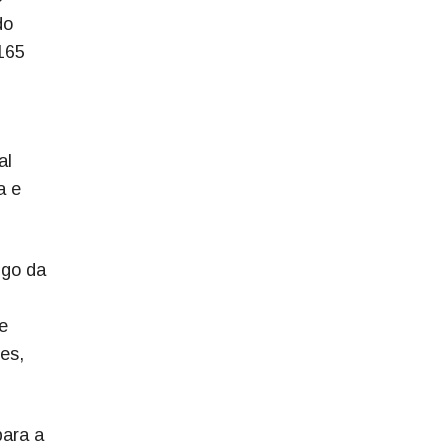
do
 165
al
a e
ngo da
e
es,
para a