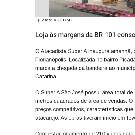
. (Fotos: ASCOM)
Loja às margens da BR-101 consol
O Atacadista Super A inaugura amanhã, 
Florianópolis. Localizada no bairro Pica
marca a chegada da bandeira ao municíp
Catarina.
O Super A São José possui área total d
metros quadrados de área de vendas. O pr
preços competitivos, características qu
atacarejo. As obras tiveram início em fev
Com estacionamento de 210 vagas para c