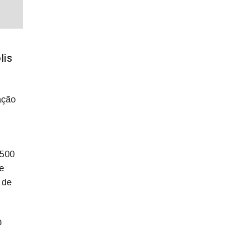
lis
ação
.500
e
 de
0