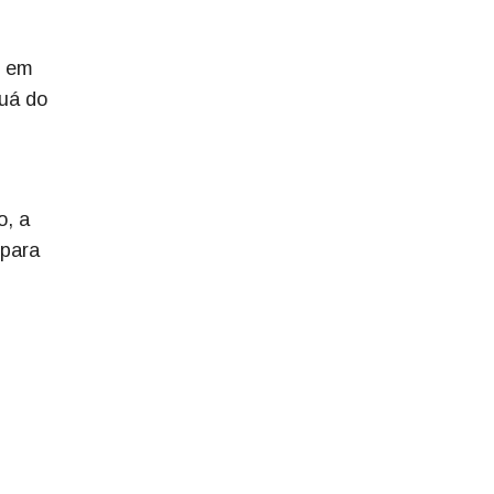
s em
uá do
o, a
 para