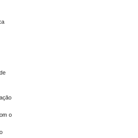
ca
ade
ração
com o
o